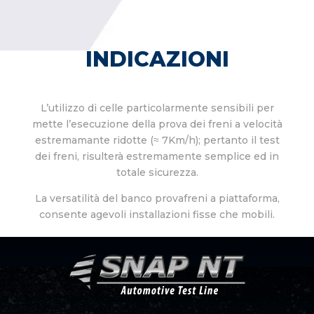
INDICAZIONI
L’utilizzo di celle particolarmente sensibili per
mette l’esecuzione della prova dei freni a velocità
estremamante ridotte (≈ 7Km/h); pertanto il test
dei freni, risulterà estremamente semplice ed in
totale sicurezza.
La versatilità del banco provafreni a piattaforma,
consente agevoli installazioni fisse che mobili.